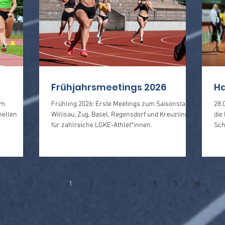
Frühjahrsmeetings 2026
Ha
am
Frühling 2026: Erste Meetings zum Saisonstart in
28.
nellen
Willisau, Zug, Basel, Regensdorf und Kreuzlingen
die
für zahlreiche LGKE-Athlet*innen.
Sch
1
2
3
4
5