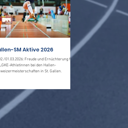
llen-SM Aktive 2026
02./01.03.2026: Freude und Ernüchterung für
 LGKE-Athletinnen bei den Hallen-
weizermeisterschaften in St. Gallen.