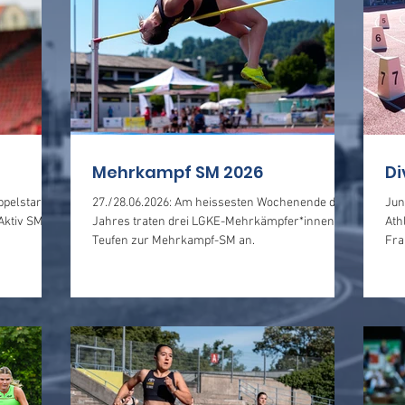
Mehrkampf SM 2026
Di
ppelstart
27./28.06.2026: Am heissesten Wochenende des
Jun
Aktiv SM im
Jahres traten drei LGKE-Mehrkämpfer*innen in
Ath
Teufen zur Mehrkampf-SM an.
Fra