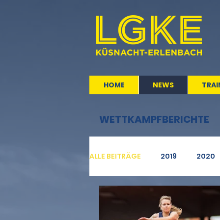
HOME
NEWS
TRAI
WETTKAMPFBERICHTE
ALLE BEITRÄGE
2019
2020