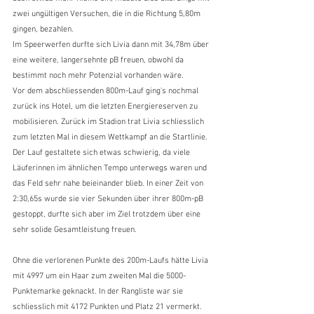
zwei ungültigen Versuchen, die in die Richtung 5,80m 
gingen, bezahlen. 
Im Speerwerfen durfte sich Livia dann mit 34,78m über 
eine weitere, langersehnte pB freuen, obwohl da 
bestimmt noch mehr Potenzial vorhanden wäre. 
Vor dem abschliessenden 800m-Lauf ging's nochmal 
zurück ins Hotel, um die letzten Energiereserven zu 
mobilisieren. Zurück im Stadion trat Livia schliesslich 
zum letzten Mal in diesem Wettkampf an die Startlinie. 
Der Lauf gestaltete sich etwas schwierig, da viele 
Läuferinnen im ähnlichen Tempo unterwegs waren und 
das Feld sehr nahe beieinander blieb. In einer Zeit von 
2:30,65s wurde sie vier Sekunden über ihrer 800m-pB 
gestoppt, durfte sich aber im Ziel trotzdem über eine 
sehr solide Gesamtleistung freuen. 
Ohne die verlorenen Punkte des 200m-Laufs hätte Livia 
mit 4997 um ein Haar zum zweiten Mal die 5000-
Punktemarke geknackt. In der Rangliste war sie 
schliesslich mit 4172 Punkten und Platz 21 vermerkt. 