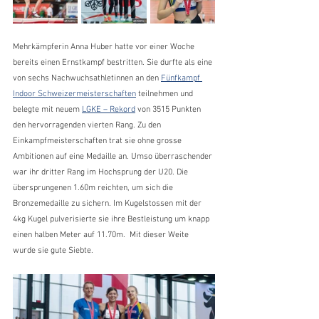
Mehrkämpferin Anna Huber hatte vor einer Woche 
bereits einen Ernstkampf bestritten. Sie durfte als eine 
von sechs Nachwuchsathletinnen an den 
Fünfkampf 
Indoor Schweizermeisterschaften
 teilnehmen und 
belegte mit neuem 
LGKE – Rekord
 von 3515 Punkten 
den hervorragenden vierten Rang. Zu den 
Einkampfmeisterschaften trat sie ohne grosse 
Ambitionen auf eine Medaille an. Umso überraschender 
war ihr dritter Rang im Hochsprung der U20. Die 
übersprungenen 1.60m reichten, um sich die 
Bronzemedaille zu sichern. Im Kugelstossen mit der 
4kg Kugel pulverisierte sie ihre Bestleistung um knapp 
einen halben Meter auf 11.70m.  Mit dieser Weite 
wurde sie gute Siebte. 