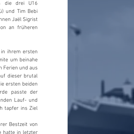
h die drei U16 
) und Tim Bebi 
nen Jaël Sigrist 
on an früheren 
 in ihrem ersten 
mite um beinahe 
 Ferien und aus 
f dieser brutal 
e ersten beiden 
rde passte der 
nden Lauf- und 
 tapfer ins Ziel 
rer Bestzeit von 
atte in letzter 