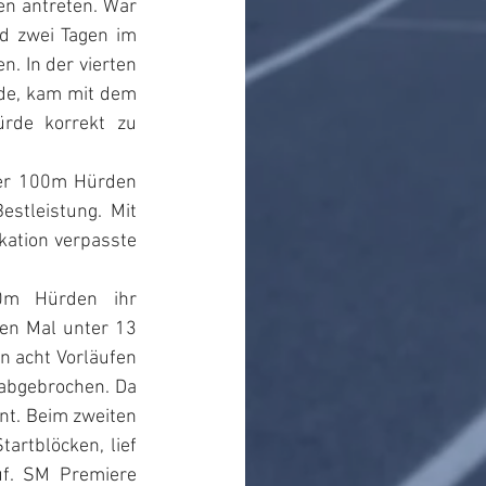
n antreten. War 
 zwei Tagen im 
. In der vierten 
rde, kam mit dem 
rde korrekt zu 
ber 100m Hürden 
stleistung. Mit 
kation verpasste 
m Hürden ihr 
en Mal unter 13 
n acht Vorläufen 
 abgebrochen. Da 
nt. Beim zweiten 
rtblöcken, lief 
f. SM Premiere 