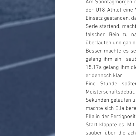
Am Sonntagmorgen 
der U18-Athlet eine
Einsatz gestanden, da
Serie startend, macht
falschen Bein zu na
überlaufen und gab d
Besser machte es sei
gelang ihm ein  saub
15.17s gelang ihm die
er dennoch klar.
Eine Stunde späte
Meisterschaftsdebüt.
Sekunden gelaufen und
machte sich Ella berei
Ella in der Fertigpos
Start klappte es. Mi
sauber über die ach