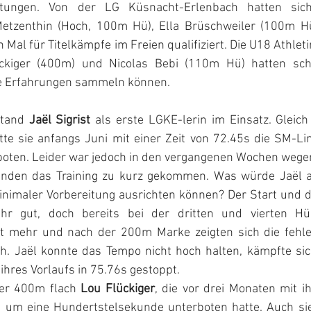
istungen. Von der LG Küsnacht-Erlenbach hatten sic
Metzenthin (Hoch, 100m Hü), Ella Brüschweiler (100m Hü
Mal für Titelkämpfe im Freien qualifiziert. Die U18 Athletin
ckiger (400m) und Nicolas Bebi (110m Hü) hatten sch
te Erfahrungen sammeln können.
tand 
Jaël Sigrist
 als erste LGKE-lerin im Einsatz. Gleich
e sie anfangs Juni mit einer Zeit von 72.45s die SM-Li
oten. Leider war jedoch in den vergangenen Wochen wegen
ünden das Training zu kurz gekommen. Was würde Jaël au
inimaler Vorbereitung ausrichten können? Der Start und di
hr gut, doch bereits bei der dritten und vierten Hü
ht mehr und nach der 200m Marke zeigten sich die fehle
h. Jaël konnte das Tempo nicht hoch halten, kämpfte sich
ihres Vorlaufs in 75.76s gestoppt. 
ber 400m flach 
Lou Flückiger
, die vor drei Monaten mit ih
 um eine Hundertstelsekunde unterboten hatte. Auch sie h