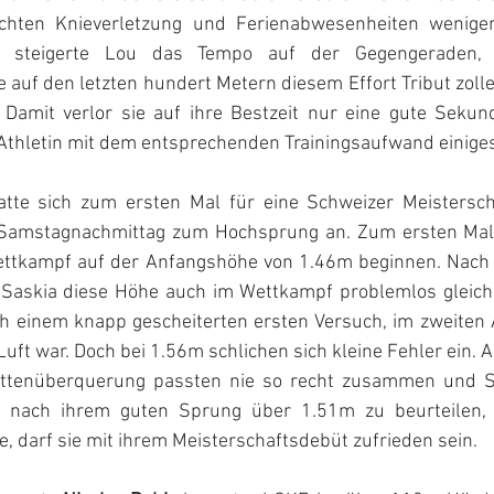
ichten Knieverletzung und Ferienabwesenheiten weniger 
n steigerte Lou das Tempo auf der Gegengeraden, ü
e auf den letzten hundert Metern diesem Effort Tribut zoll
 Damit verlor sie auf ihre Bestzeit nur eine gute Sekund
Athletin mit dem entsprechenden Trainingsaufwand einiges
atte sich zum ersten Mal für eine Schweizer Meisterschaf
Samstagnachmittag zum Hochsprung an. Zum ersten Mal
Wettkampf auf der Anfangshöhe von 1.46m beginnen. Nach
 Saskia diese Höhe auch im Wettkampf problemlos gleich 
ch einem knapp gescheiterten ersten Versuch, im zweiten A
Luft war. Doch bei 1.56m schlichen sich kleine Fehler ein. A
Lattenüberquerung passten nie so recht zusammen und Sa
, nach ihrem guten Sprung über 1.51m zu beurteilen,
 darf sie mit ihrem Meisterschaftsdebüt zufrieden sein.