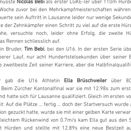
musste 
Nicolas Bebi
 als erster LGKE-ler über 110m Hürde
 Woche zuvor bei den Mehrkampfmeisterschaften während
uerte sein Auftritt in Lausanne leider nur wenige Sekunden
e der Zehnkämpfer einen Schritt zu viel auf die erste Hü
he, versuchte noch, leider ohne Erfolg, die zweite Hü
as Rennen schliesslich auf.
n Bruder, 
Tim Bebi
, bei den U16.
In der ersten Serie ü
erer Lauf, nur acht Hundertstelsekunden über seiner Be
 zweitbeste Zeit seiner Karriere, aber die Halbfinalqualifi
r gab die U16 Athletin 
Ella Brüschweiler
 über 80
 Beim Zürcher Kantonalfinal war sie mit 12.98s zum erst
 hatte sich für Lausanne qualifiziert. Gleich im ersten vo
t: Auf die Plätze ... fertig ... doch der Startversuch wurde
ition gezuckt hatte, wurde sie mit einer gelben Karte verwar
t leichtem Rückenwind von 0.7m/s kam Ella gut aus den Sta
t Hürden und stellte mit 12.89s eine neue Bestzeit au