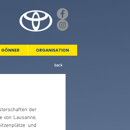
GÖNNER
ORGANISATION
back
terschaften der 
e von Lausanne, 
tzenplätze und 