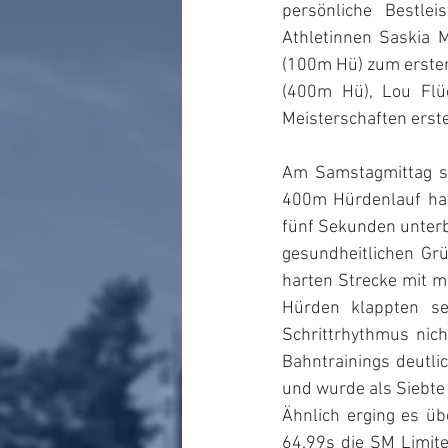
persönliche Bestle
Athletinnen Saskia 
(100m Hü) zum ersten 
(400m Hü), Lou Flü
Meisterschaften ers
Am Samstagmittag s
400m Hürdenlauf hatt
fünf Sekunden unterb
gesundheitlichen Gr
harten Strecke mit m
Hürden klappten se
Schrittrhythmus nic
Bahntrainings deutlic
und wurde als Siebte 
Ähnlich erging es ü
64.99s die SM Limite