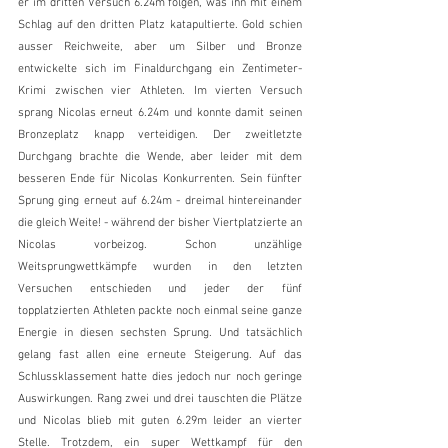
er im dritten Versuch 6.24m folgen, was ihn mit einem 
Schlag auf den dritten Platz katapultierte. Gold schien 
ausser Reichweite, aber um Silber und Bronze 
entwickelte sich im Finaldurchgang ein Zentimeter-
Krimi zwischen vier Athleten. Im vierten Versuch 
sprang Nicolas erneut 6.24m und konnte damit seinen 
Bronzeplatz knapp verteidigen. Der zweitletzte 
Durchgang brachte die Wende, aber leider mit dem 
besseren Ende für Nicolas Konkurrenten. Sein fünfter 
Sprung ging erneut auf 6.24m - dreimal hintereinander 
die gleich Weite! - während der bisher Viertplatzierte an 
Nicolas vorbeizog. Schon unzählige 
Weitsprungwettkämpfe wurden in den letzten 
Versuchen entschieden und jeder der fünf 
topplatzierten Athleten packte noch einmal seine ganze 
Energie in diesen sechsten Sprung. Und tatsächlich 
gelang fast allen eine erneute Steigerung. Auf das 
Schlussklassement hatte dies jedoch nur noch geringe 
Auswirkungen. Rang zwei und drei tauschten die Plätze 
und Nicolas blieb mit guten 6.29m leider an vierter 
Stelle. Trotzdem, ein super Wettkampf für den 