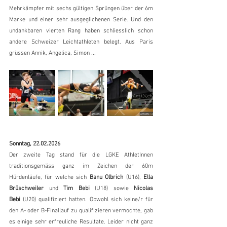
Mehrkämpfer mit sechs gültigen Sprüngen über der 6m 
Marke und einer sehr ausgeglichenen Serie. Und den 
undankbaren vierten Rang haben schliesslich schon 
andere Schweizer Leichtathleten belegt. Aus Paris 
grüssen Annik, Angelica, Simon ...
Sonntag, 22.02.2026
Der zweite Tag stand für die LGKE AthletInnen 
traditionsgemäss ganz im Zeichen der 60m 
Hürdenläufe, für welche sich 
Banu Olbrich 
(U16), 
Ella 
Brüschweiler
 und 
Tim Bebi
 (U18) sowie 
Nicolas 
Bebi
 (U20) qualifiziert hatten. Obwohl sich keine/r für 
den A- oder B-Finallauf zu qualifizieren vermochte, gab 
es einige sehr erfreuliche Resultate. Leider nicht ganz 