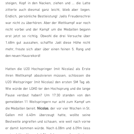
steigen, Kopf in den Nacken, ziehen und ... die Latte 
zitterte auch diesmal ganz leicht, blieb aber liegen. 
Endlich, persönliche Bestleistung! Jaëls Freudenschrei 
war nicht zu überhören. Aber der Wettkampf war noch 
nicht vorbei und der Kampf um die Medaillen begann 
erst jetzt so richtig. Obwohl die drei Versuche über 
1.68m gut aussahen, schaffte Jaël diese Höhe nicht 
mehr, freute sich aber über einen feinen 5. Rang und 
den neuen Hausrekord!
Hatten die U20 Hochspringer (mit Nicolas) als Erste 
ihren Wettkampf absolvieren müssen, schlossen die 
U20 Weitspringer (mit Nicolas) den ersten SM Tag ab. 
Wie würde der LGKE-ler den Hochsprung und die lange 
Pause verdaut haben? Um 17:30 standen von den 
gemeldeten 11 Weitspringern nur acht zum Kampf um 
die Medaillen bereit. 
Nicolas
, der vor vier Wochen in St. 
Gallen mit 6.40m überzeugt hatte, wollte seine 
Bestweite angreifen und schauen, wie weit nach vorne 
er damit kommen würde. Nach 6.08m und 6.09m liess 