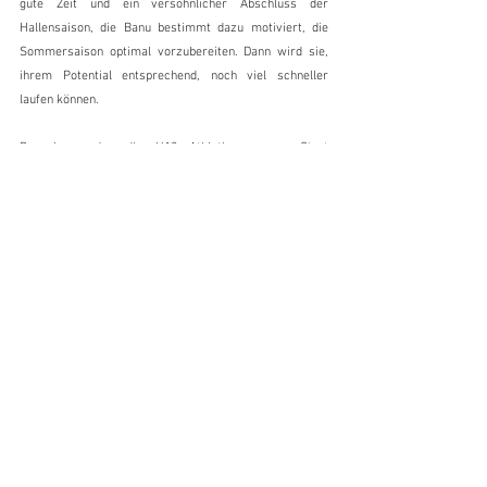
gute Zeit und ein versöhnlicher Abschluss der 
Hallensaison, die Banu bestimmt dazu motiviert, die 
Sommersaison optimal vorzubereiten. Dann wird sie, 
ihrem Potential entsprechend, noch viel schneller 
laufen können.
Danach wurden die U18 Athletinnen zum Start 
aufgerufen. 
Ella
 hatte vor der SM ebenfalls zwei 
Wettkämpfe über 60m Hürden bestritten und sich von 
9.48s, gelaufen Mitte Januar in St. Gallen, auf 9.34s von 
anfangs Februar in Magglingen verbessert. Würde ihr 
im wichtigsten Rennen der Saison nochmals eine 
Steigerung gelingen? In der sechsten und letzten Serie 
startete Ella auf Bahn sieben und kam, zum ersten Mal 
in diesem Winter, richtig gut aus dem Startblock. 
Diesen Schwung nahm sie mit, stürmte über die fünf 
Hürden und lief, an dritter Stelle liegend, in famosen 
9.28s ins Ziel. Persönliche Bestleistung, im dritten 
Rennen zum dritten Mal verbessert. Super gemacht!
Im Anschluss an die Hürden Vorläufe der Mädchen 