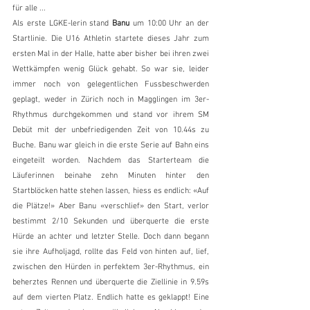
für alle ...
Als erste LGKE-lerin stand 
Banu
 um 10:00 Uhr an der 
Startlinie. Die U16 Athletin startete dieses Jahr zum 
ersten Mal in der Halle, hatte aber bisher bei ihren zwei 
Wettkämpfen wenig Glück gehabt. So war sie, leider 
immer noch von gelegentlichen Fussbeschwerden 
geplagt, weder in Zürich noch in Magglingen im 3er- 
Rhythmus durchgekommen und stand vor ihrem SM 
Debüt mit der unbefriedigenden Zeit von 10.44s zu 
Buche. Banu war gleich in die erste Serie auf Bahn eins 
eingeteilt worden. Nachdem das Starterteam die 
Läuferinnen beinahe zehn Minuten hinter den 
Startblöcken hatte stehen lassen, hiess es endlich: «Auf 
die Plätze!» Aber Banu «verschlief» den Start, verlor 
bestimmt 2/10 Sekunden und überquerte die erste 
Hürde an achter und letzter Stelle. Doch dann begann 
sie ihre Aufholjagd, rollte das Feld von hinten auf, lief, 
zwischen den Hürden in perfektem 3er-Rhythmus, ein 
beherztes Rennen und überquerte die Ziellinie in 9.59s 
auf dem vierten Platz. Endlich hatte es geklappt! Eine 