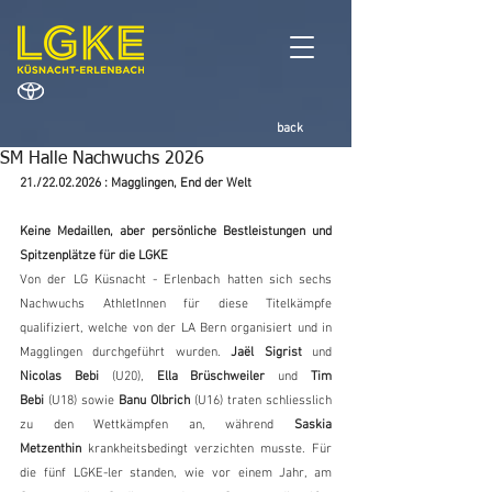
back
SM Halle Nachwuchs 2026
21./22.02.2026 : Magglingen, End der Welt
Keine Medaillen, aber persönliche Bestleistungen und 
Spitzenplätze für die LGKE
Von der LG Küsnacht - Erlenbach hatten sich sechs 
Nachwuchs AthletInnen für diese Titelkämpfe 
qualifiziert, welche von der LA Bern organisiert und in 
Magglingen durchgeführt wurden. 
Jaël Sigrist
 und 
Nicolas Bebi
 (U20), 
Ella Brüschweiler
 und 
Tim 
Bebi
 (U18) sowie 
Banu Olbrich
 (U16) traten schliesslich 
zu den Wettkämpfen an, während 
Saskia 
Metzenthin
 krankheitsbedingt verzichten musste. Für 
die fünf LGKE-ler standen, wie vor einem Jahr, am 