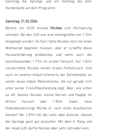
Samstag die Sprünge und am Sonntag die 60m 
Hürdenläufe auf dem Programm.
Samstag, 21.02.2026
Bereits um 10:20 musste 
Nicolas
 zum Hochsprung 
antreten. Bei den U20 war eine Anfangshöhe von 1.72m 
festgelegt worden. So hoch hatte Nicolas noch nie einen 
Wettkampf beginnen müssen, aber er schaffte diese 
Herausforderung problemlos und nahm auch die 
anschliessenden 1.77m im ersten Versuch. Auf 1.82m 
verzeichnete Nicolas seinen ersten Fehlversuch. Und 
auch im zweiten Anlauf scheiterte der Zehnkämpfer an 
seiner neuen Indoor Rekordmarke, die nur gerade 1cm 
unter seiner Freiluftbestleistung liegt. Aber, wie schon 
so oft, bewies Nicolas starke Nerven und floppte im 
dritten Versuch über 1.82m. Super, neue 
Hallenbestleistung! Würde er noch einen draufsetzen 
können? Bei 1.87m fiel die Latte aber dreimal, obwohl 
die Sprünge ganz gut aussahen. Mit dem 5. Rang und 
der neuen p.B. durfte Nicolas aber sehr zufrieden sein.