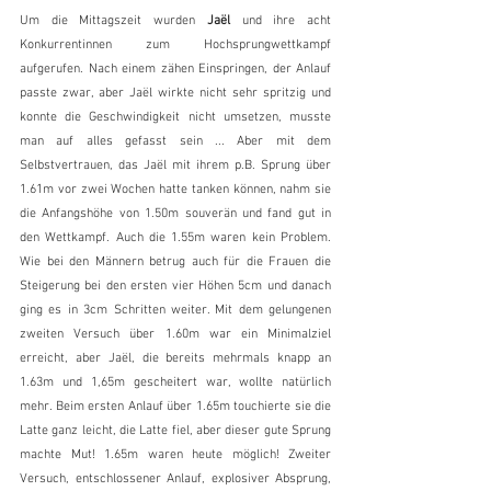
Um die Mittagszeit wurden 
Jaël 
und ihre acht 
Konkurrentinnen zum Hochsprungwettkampf 
aufgerufen. Nach einem zähen Einspringen, der Anlauf 
passte zwar, aber Jaël wirkte nicht sehr spritzig und 
konnte die Geschwindigkeit nicht umsetzen, musste 
man auf alles gefasst sein ... Aber mit dem 
Selbstvertrauen, das Jaël mit ihrem p.B. Sprung über 
1.61m vor zwei Wochen hatte tanken können, nahm sie 
die Anfangshöhe von 1.50m souverän und fand gut in 
den Wettkampf. Auch die 1.55m waren kein Problem. 
Wie bei den Männern betrug auch für die Frauen die 
Steigerung bei den ersten vier Höhen 5cm und danach 
ging es in 3cm Schritten weiter. Mit dem gelungenen 
zweiten Versuch über 1.60m war ein Minimalziel 
erreicht, aber Jaël, die bereits mehrmals knapp an 
1.63m und 1,65m gescheitert war, wollte natürlich 
mehr. Beim ersten Anlauf über 1.65m touchierte sie die 
Latte ganz leicht, die Latte fiel, aber dieser gute Sprung 
machte Mut! 1.65m waren heute möglich! Zweiter 
Versuch, entschlossener Anlauf, explosiver Absprung, 