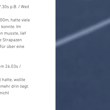
30s p.B. / Weit 
00m, hatte viele 
 konnte. Im 
n musste, lief 
e Strapazen 
für über eine 
m 26.03s / 
hatte, wollte 
ehr drin liegt. 
nicht 