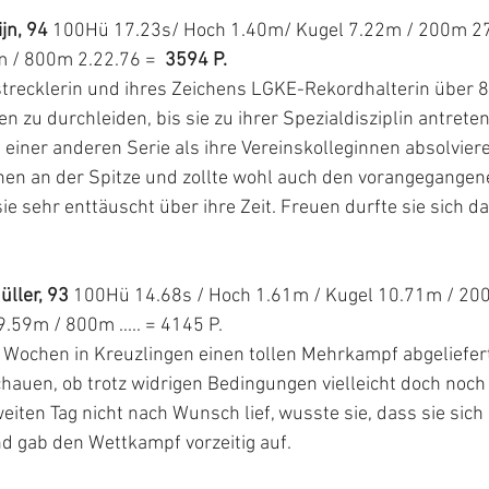
jn, 94
 100Hü 17.23s/ Hoch 1.40m/ Kugel 7.22m / 200m 27.
 / 800m 2.22.76 =  
3594 P.
trecklerin und ihres Zeichens LGKE-Rekordhalterin über 8
n zu durchleiden, bis sie zu ihrer Spezialdisziplin antreten
n einer anderen Serie als ihre Vereinskolleginnen absolviere
nen an der Spitze und zollte wohl auch den vorangegangen
ie sehr enttäuscht über ihre Zeit. Freuen durfte sie sich da
 
üller, 93
 100Hü 14.68s / Hoch 1.61m / Kugel 10.71m / 200
.59m / 800m ..... = 4145 P.
Wochen in Kreuzlingen einen tollen Mehrkampf abgeliefert 
hauen, ob trotz widrigen Bedingungen vielleicht doch noch m
eiten Tag nicht nach Wunsch lief, wusste sie, dass sie sich 
d gab den Wettkampf vorzeitig auf. 