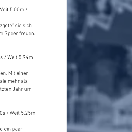
eit 5.00m / 
gete“ sie sich 
im Speer freuen. 
s / Weit 5.94m 
n. Mit einer 
sie mehr als 
etzten Jahr um 
0s / Weit 5.25m 
d ein paar 