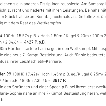
elchen sie in anderen Disziplinen reüssierte. Am Samstag 
cht zurecht und haderte mit ihren Leistungen. Beinahe hät
m Glück trat sie am Sonntag nochmals an. Die tolle Zeit ü
nig mit dem Rest des Wettkampfes.
94
 100Hü 15.57s p.B. / Hoch 1.50m / Kugel 9.93m / 200m 2
 / 2.34.64 =
  4427 P. p.B.
100m Hürden startete Ladina gut in den Wettkampf. Mit aus
ie eine neue 7-Kampf Bestleistung. Auch für sie bedeutete 
ss ihrer Leichtathletik-Karriere. 
er, 99 
100Hü 17.42s/ Hoch 1.45m p.B. eg./K ugel 8.25m/ 
7.65m p.B. / 800m 2.35.45 =  
3817 P.
 in den Sprüngen und einer Speer-p.B. bei ihrem erst zwei
arie-Sophie nahe an ihre 7-Kampf Bestleistung heran, welc
te. 