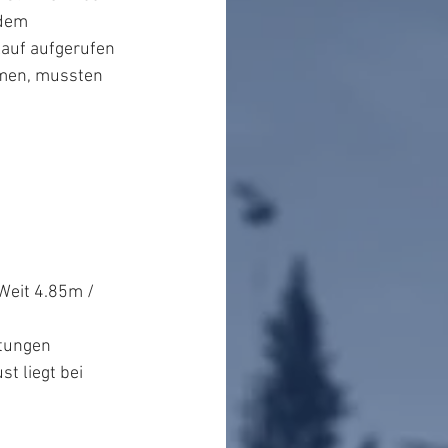
dem 
auf aufgerufen 
mmen, mussten 
 
Weit 4.85m / 
stungen 
 liegt bei 