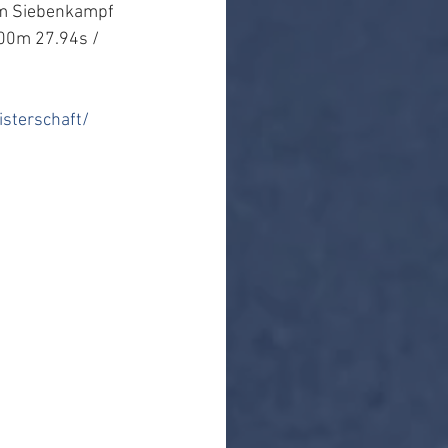
zum Siebenkampf 
00m 27.94s / 
sterschaft/