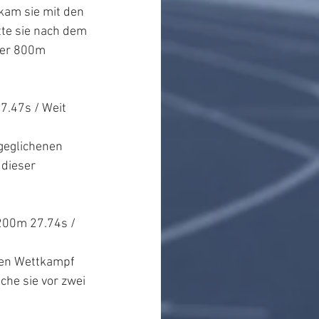
kam sie mit den 
te sie nach dem 
ber 800m 
7.47s / Weit 
geglichenen 
dieser 
200m 27.74s / 
ten Wettkampf 
he sie vor zwei 