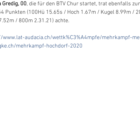
 Gredig, 00
, die für den BTV Chur startet, trat ebenfalls 
4 Punkten (100Hü 15.65s / Hoch 1.67m / Kugel 8.99m / 2
7.52m / 800m 2.31.21) achte. 
://www.lat-audacia.ch/wettk%C3%A4mpfe/mehrkampf-mei
lgke.ch/mehrkampf-hochdorf-2020