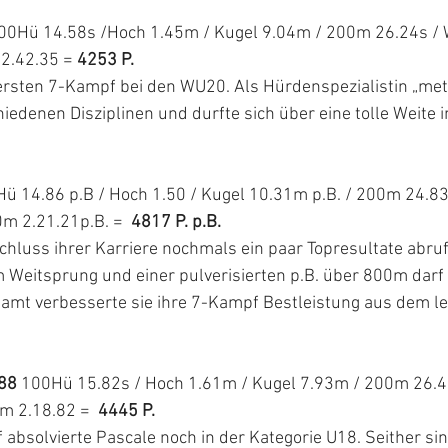
00Hü 14.58s /Hoch 1.45m / Kugel 9.04m / 200m 26.24s / W
2.42.35 = 
4253 P.
 ersten 7-Kampf bei den WU20. Als Hürdenspezialistin „metz
hiedenen Disziplinen und durfte sich über eine tolle Weite 
Hü 14.86 p.B / Hoch 1.50 / Kugel 10.31m p.B. / 200m 24.83
m 2.21.21p.B. =  
4817 P. p.B.
luss ihrer Karriere nochmals ein paar Topresultate abrufe
 Weitsprung und einer pulverisierten p.B. über 800m darf 
samt verbesserte sie ihre 7-Kampf Bestleistung aus dem l
 88
 100Hü 15.82s / Hoch 1.61m / Kugel 7.93m / 200m 26.4
m 2.18.82 =  
4445 P.
 absolvierte Pascale noch in der Kategorie U18. Seither sin