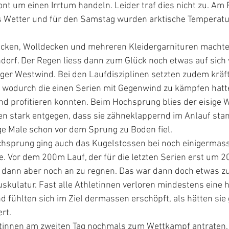
nt um einen Irrtum handeln. Leider traf dies nicht zu. Am 
s Wetter und für den Samstag wurden arktische Temperat
cken, Wolldecken und mehreren Kleidergarnituren machte
dorf. Der Regen liess dann zum Glück noch etwas auf sich 
siger Westwind. Bei den Laufdisziplinen setzten zudem kräft
 wodurch die einen Serien mit Gegenwind zu kämpfen hatt
d profitieren konnten. Beim Hochsprung blies der eisige 
n stark entgegen, dass sie zähneklappernd im Anlauf stan
ge Male schon vor dem Sprung zu Boden fiel. 
hsprung ging auch das Kugelstossen bei noch einigermas
. Vor dem 200m Lauf, der für die letzten Serien erst um 2
s dann aber noch an zu regnen. Das war dann doch etwas zu v
skulatur. Fast alle Athletinnen verloren mindestens eine 
nd fühlten sich im Ziel dermassen erschöpft, als hätten sie
rt.
tinnen am zweiten Tag nochmals zum Wettkampf antraten, i