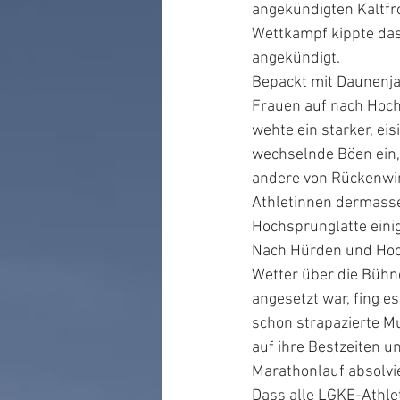
angekündigten Kaltfro
Wettkampf kippte da
angekündigt.
Bepackt mit Daunenja
Frauen auf nach Hoch
wehte ein starker, ei
wechselnde Böen ein,
andere von Rückenwin
Athletinnen dermasse
Hochsprunglatte eini
Nach Hürden und Hoc
Wetter über die Bühne
angesetzt war, fing e
schon strapazierte Mu
auf ihre Bestzeiten u
Marathonlauf absolvie
Dass alle LGKE-Athle