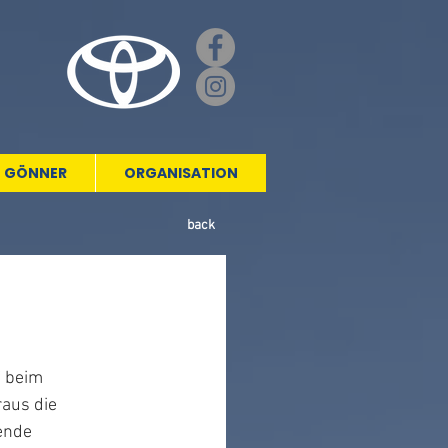
GÖNNER
ORGANISATION
back
 beim 
aus die 
ende 