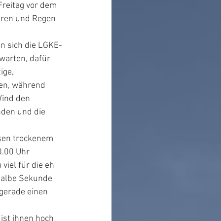
Freitag vor dem 
uren und Regen 
n sich die LGKE-
warten, dafür 
ige, 
en, während 
Wind den 
den und die 
sen trockenem 
0.00 Uhr 
iel für die eh 
halbe Sekunde 
 gerade einen 
st ihnen hoch 