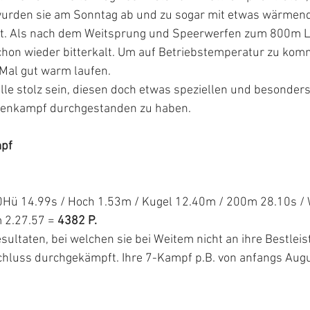
wurden sie am Sonntag ab und zu sogar mit etwas wärmen
t. Als nach dem Weitsprung und Speerwerfen zum 800m L
chon wieder bitterkalt. Um auf Betriebstemperatur zu ko
 Mal gut warm laufen. 
le stolz sein, diesen doch etwas speziellen und besonders
benkampf durchgestanden zu haben. 
mpf
0Hü 14.99s / Hoch 1.53m / Kugel 12.40m / 200m 28.10s / 
2.27.57 = 
4382 P.
esultaten, bei welchen sie bei Weitem nicht an ihre Bestlei
hluss durchgekämpft. Ihre 7-Kampf p.B. von anfangs August