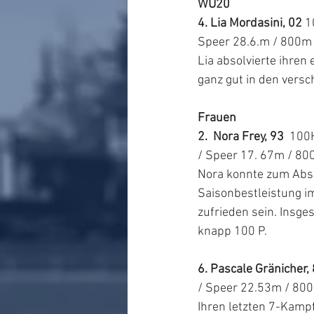
WU20
4. Lia Mordasini, 02
 1
Speer 28.6.m / 800m 
Lia absolvierte ihren
ganz gut in den versc
Frauen
2.  Nora Frey, 93
  100
/ Speer 17. 67m / 800
Nora konnte zum Absch
Saisonbestleistung im
zufrieden sein. Insge
knapp 100 P. 
6. Pascale Gränicher,
/ Speer 22.53m / 800
Ihren letzten 7-Kampf