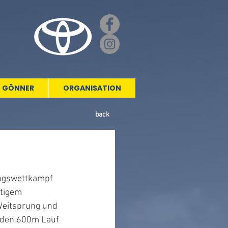
GÖNNER
ORGANISATION
back
ingswettkampf 
tigem 
Weitsprung und 
nden 600m Lauf 